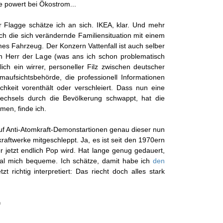
e powert bei Ökostrom...
 Flagge schätze ich an sich. IKEA, klar. Und mehr
ch die sich verändernde Familiensituation mit einem
es Fahrzeug. Der Konzern Vattenfall ist auch selber
ich Herr der Lage (was ans ich schon problematisch
lich ein wirrer, personeller Filz zwischen deutscher
maufsichtsbehörde, die professionell Informationen
lichkeit vorenthält oder verschleiert. Dass nun eine
echsels durch die Bevölkerung schwappt, hat die
en, finde ich.
uf Anti-Atomkraft-Demonstartionen genau dieser nun
raftwerke mitgeschleppt. Ja, es ist seit den 1970ern
 jetzt endlich Pop wird. Hat lange genug gedauert,
al mich bequeme. Ich schätze, damit habe ich
den
tzt richtig interpretiert: Das riecht doch alles stark
n