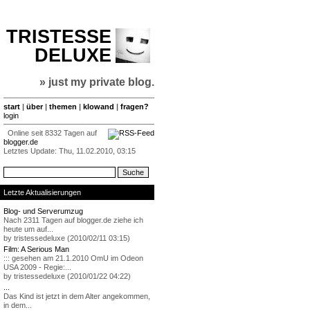
TRISTESSE
DELUXE
» just my private blog.
start
|
über
|
themen
|
klowand
|
fragen?
login
Online seit 8332 Tagen auf
blogger.de
Letztes Update: Thu, 11.02.2010, 03:15
Letzte Aktualisierungen
Blog- und Serverumzug
Nach 2311 Tagen auf blogger.de ziehe ich
heute um auf...
by tristessedeluxe (2010/02/11 03:15)
Film: A Serious Man
::: gesehen am 21.1.2010 OmU im Odeon
USA 2009 - Regie:...
by tristessedeluxe (2010/01/22 04:22)
...
Das Kind ist jetzt in dem Alter angekommen,
in dem...