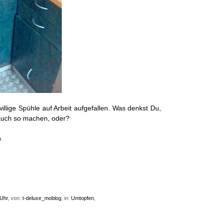
willige Spühle auf Arbeit aufgefallen. Was denkst Du,
auch so machen, oder?
n
 Uhr
, von:
t-deluxe_moblog
, in:
Umtopfen
,