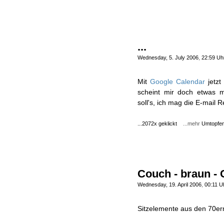
...
Wednesday, 5. July 2006
,
22:59 Uh
Mit
Google Calendar
jetzt
scheint mir doch etwas m
soll's, ich mag die E-mail 
...2072x geklickt
...mehr
Umtopfe
Couch - braun - 
Wednesday, 19. April 2006
,
00:11 U
Sitzelemente aus den 70e