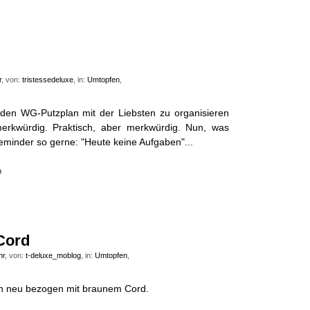
r
, von:
tristessedeluxe
, in:
Umtopfen
,
 den WG-Putzplan mit der Liebsten zu organisieren
erkwürdig. Praktisch, aber merkwürdig. Nun, was
Reminder so gerne: "Heute keine Aufgaben"...
n
Cord
hr
, von:
t-deluxe_moblog
, in:
Umtopfen
,
rn neu bezogen mit braunem Cord.