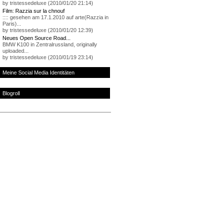
by tristessedeluxe (2010/01/20 21:14)
Film: Razzia sur la chnouf
:::: gesehen am 17.1.2010 auf arte(Razzia in
Paris)...
by tristessedeluxe (2010/01/20 12:39)
Neues Open Source Road...
BMW K100 in Zentralrussland, originally
uploaded...
by tristessedeluxe (2010/01/19 23:14)
Meine Social Media Identitäten
Blogroll