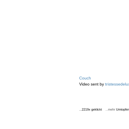
Couch
Video sent by
tristessedelu
...2219x geklickt
...mehr
Umtopfe