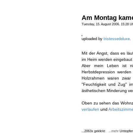
Am Montag kame
Tuesday, 15. August 2006
,
15:28 U
uploaded by
tristessedeluxe
.
Mit der Angst, dass es läu
im Heim werden eingebaut -
Aber mein Leben ist ni
Herbstdepression werden 
Holzrahmen waren zwar 
"Feuchtigkeit und Zug" i
ästhetischen Minderung ve
Oben zu sehen das Wohn
verlaufen
und
Arbeitszimm
...2063x geklickt
...mehr
Umtopfe