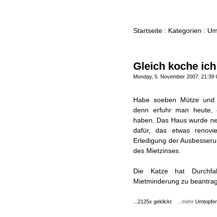
Startseite
:
Kategorien
: Um
Gleich koche ich
Monday, 5. November 2007
,
21:39 
Habe soeben Mütze und 
denn erfuhr man heute, 
haben. Das Haus wurde neul
dafür, das etwas renovie
Erledigung der Ausbesseru
des Mietzinses.
Die Katze hat Durchfa
Mietminderung zu beantra
...2125x geklickt
...mehr
Umtopfe