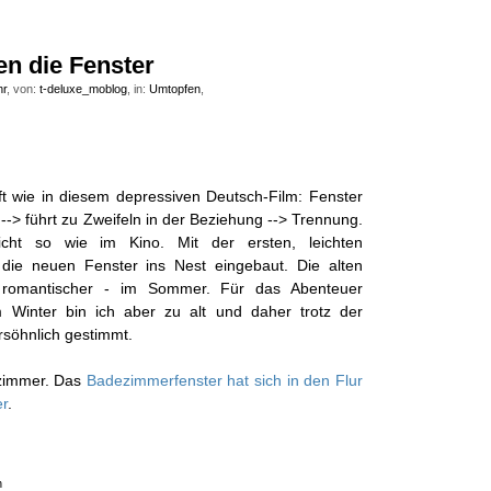
n die Fenster
hr
, von:
t-deluxe_moblog
, in:
Umtopfen
,
ft wie in diesem depressiven Deutsch-Film: Fenster
-> führt zu Zweifeln in der Beziehung --> Trennung.
cht so wie im Kino. Mit der ersten, leichten
die neuen Fenster ins Nest eingebaut. Die alten
romantischer - im Sommer. Für das Abenteuer
m Winter bin ich aber zu alt und daher trotz der
rsöhnlich gestimmt.
zimmer. Das
Badezimmerfenster hat sich in den Flur
er
.
n