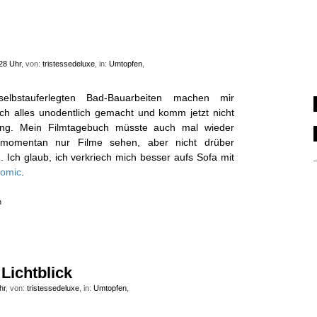
28 Uhr
, von:
tristessedeluxe
, in:
Umtopfen
,
lbstauferlegten Bad-Bauarbeiten machen mir
ch alles unodentlich gemacht und komm jetzt nicht
ung. Mein Filmtagebuch müsste auch mal wieder
ll momentan nur Filme sehen, aber nicht drüber
Ich glaub, ich verkriech mich besser aufs Sofa mit
Comic
.
n
 Lichtblick
hr
, von:
tristessedeluxe
, in:
Umtopfen
,