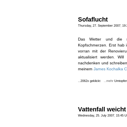
Sofaflucht
Thursday, 27. September 2007
,
19:
Das Wetter und die se
Kopfschmerzen. Erst hab i
vorran mit der Renovier
aktualisiert werden. Wi
nachdenken und schreiben. 
meinem
James Kochalka 
...2062x geklickt
...mehr
Umtopfe
Vattenfall weicht
Wednesday, 25. July 2007
,
15:45 U