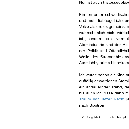
Nun ist auch tristessedelux
Firmen unter schwedischer
und mehr liebäugel ich dur
Volvo als erstes gemeinsam
wahrschenlich nicht wirkl
ist), sondern es ist vermut
Atomindustrie und der Ato
der Politik und Öffentlicht
Welle des Stromanbieterw
Atomlobby prima hinbekomm
Ich wurde schon als Kind a
auffällig gewordenen Atomk
ein andauernder Trend, der
bis auch ich Nase dann m
Traum von letzer Nacht
je
nach Biostrom!
...2311x geklickt
...mehr
Umtopfe