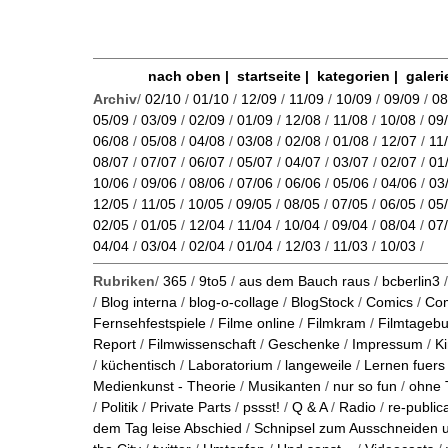
nach oben
|
startseite
|
kategorien
|
galeri
Archiv
/
02/10
/
01/10
/
12/09
/
11/09
/
10/09
/
09/09
/
08
05/09
/
03/09
/
02/09
/
01/09
/
12/08
/
11/08
/
10/08
/
09
06/08
/
05/08
/
04/08
/
03/08
/
02/08
/
01/08
/
12/07
/
11
08/07
/
07/07
/
06/07
/
05/07
/
04/07
/
03/07
/
02/07
/
01
10/06
/
09/06
/
08/06
/
07/06
/
06/06
/
05/06
/
04/06
/
03
12/05
/
11/05
/
10/05
/
09/05
/
08/05
/
07/05
/
06/05
/
05
02/05
/
01/05
/
12/04
/
11/04
/
10/04
/
09/04
/
08/04
/
07
04/04
/
03/04
/
02/04
/
01/04
/
12/03
/
11/03
/
10/03
/
Rubriken
/
365
/
9to5
/
aus dem Bauch raus
/
bcberlin3
/
Blog interna
/
blog-o-collage
/
BlogStock
/
Comics
/
Co
Fernsehfestspiele
/
Filme online
/
Filmkram
/
Filmtageb
Report
/
Filmwissenschaft
/
Geschenke
/
Impressum
/
K
/
küchentisch
/
Laboratorium
/
langeweile
/
Lernen fuers
Medienkunst - Theorie
/
Musikanten
/
nur so fun
/
ohne 
/
Politik
/
Private Parts
/
pssst!
/
Q & A
/
Radio
/
re-public
dem Tag leise Abschied
/
Schnipsel zum Ausschneiden