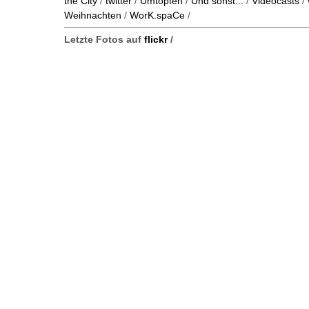
the City
/
twitter
/
Umtopfen
/
Und sonst...
/
Videocasts
/
Weihnachten
/
WorK.spaCe
/
Letzte Fotos auf
flickr
/