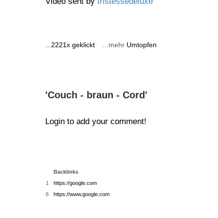
Video sent by
tristessedeluxe
...2221x geklickt
...mehr
Umtopfen
'Couch - braun - Cord'
Login to add your comment!
Backlinks
1
https://google.com
6
https://www.google.com