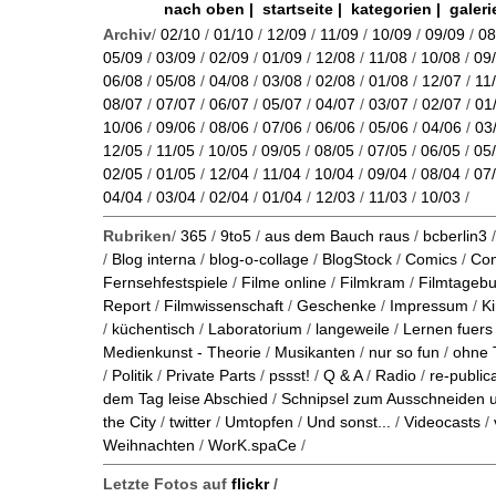
nach oben
|
startseite
|
kategorien
|
galeri
Archiv
/
02/10
/
01/10
/
12/09
/
11/09
/
10/09
/
09/09
/
08
05/09
/
03/09
/
02/09
/
01/09
/
12/08
/
11/08
/
10/08
/
09
06/08
/
05/08
/
04/08
/
03/08
/
02/08
/
01/08
/
12/07
/
11
08/07
/
07/07
/
06/07
/
05/07
/
04/07
/
03/07
/
02/07
/
01
10/06
/
09/06
/
08/06
/
07/06
/
06/06
/
05/06
/
04/06
/
03
12/05
/
11/05
/
10/05
/
09/05
/
08/05
/
07/05
/
06/05
/
05
02/05
/
01/05
/
12/04
/
11/04
/
10/04
/
09/04
/
08/04
/
07
04/04
/
03/04
/
02/04
/
01/04
/
12/03
/
11/03
/
10/03
/
Rubriken
/
365
/
9to5
/
aus dem Bauch raus
/
bcberlin3
/
Blog interna
/
blog-o-collage
/
BlogStock
/
Comics
/
Co
Fernsehfestspiele
/
Filme online
/
Filmkram
/
Filmtageb
Report
/
Filmwissenschaft
/
Geschenke
/
Impressum
/
K
/
küchentisch
/
Laboratorium
/
langeweile
/
Lernen fuers
Medienkunst - Theorie
/
Musikanten
/
nur so fun
/
ohne 
/
Politik
/
Private Parts
/
pssst!
/
Q & A
/
Radio
/
re-public
dem Tag leise Abschied
/
Schnipsel zum Ausschneiden
the City
/
twitter
/
Umtopfen
/
Und sonst...
/
Videocasts
/
Weihnachten
/
WorK.spaCe
/
Letzte Fotos auf
flickr
/