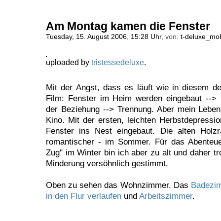
Am Montag kamen die Fenster
Tuesday, 15. August 2006
,
15:28 Uhr
, von:
t-deluxe_mo
uploaded by
tristessedeluxe
.
Mit der Angst, dass es läuft wie in diesem d
Film: Fenster im Heim werden eingebaut --> f
der Beziehung --> Trennung. Aber mein Leben 
Kino. Mit der ersten, leichten Herbstdepressi
Fenster ins Nest eingebaut. Die alten Hol
romantischer - im Sommer. Für das Abenteue
Zug" im Winter bin ich aber zu alt und daher tr
Minderung versöhnlich gestimmt.
Oben zu sehen das Wohnzimmer. Das
Badezim
in den Flur verlaufen
und
Arbeitszimmer
.