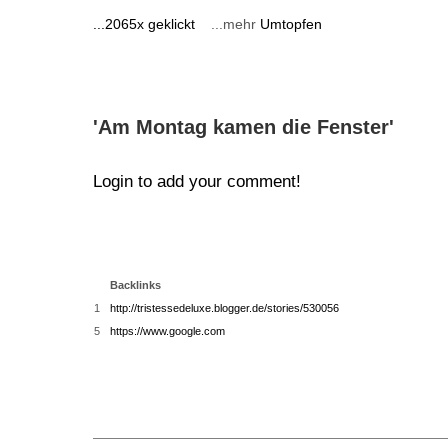
...2065x geklickt
...mehr
Umtopfen
'Am Montag kamen die Fenster'
Login to add your comment!
Backlinks
1
http://tristessedeluxe.blogger.de/stories/530056
5
https://www.google.com