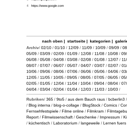
4
https://www.google.com
nach oben
|
startseite
|
kategorien
|
galeri
Archiv
/
02/10
/
01/10
/
12/09
/
11/09
/
10/09
/
09/09
/
08
05/09
/
03/09
/
02/09
/
01/09
/
12/08
/
11/08
/
10/08
/
09
06/08
/
05/08
/
04/08
/
03/08
/
02/08
/
01/08
/
12/07
/
11
08/07
/
07/07
/
06/07
/
05/07
/
04/07
/
03/07
/
02/07
/
01
10/06
/
09/06
/
08/06
/
07/06
/
06/06
/
05/06
/
04/06
/
03
12/05
/
11/05
/
10/05
/
09/05
/
08/05
/
07/05
/
06/05
/
05
02/05
/
01/05
/
12/04
/
11/04
/
10/04
/
09/04
/
08/04
/
07
04/04
/
03/04
/
02/04
/
01/04
/
12/03
/
11/03
/
10/03
/
Rubriken
/
365
/
9to5
/
aus dem Bauch raus
/
bcberlin3
/
Blog interna
/
blog-o-collage
/
BlogStock
/
Comics
/
Co
Fernsehfestspiele
/
Filme online
/
Filmkram
/
Filmtageb
Report
/
Filmwissenschaft
/
Geschenke
/
Impressum
/
K
/
küchentisch
/
Laboratorium
/
langeweile
/
Lernen fuers