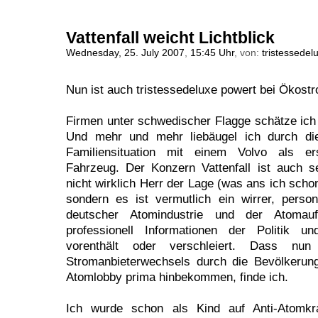
Vattenfall weicht Lichtblick
Wednesday, 25. July 2007
,
15:45 Uhr
, von:
tristessedel
Nun ist auch tristessedeluxe powert bei Ökostr
Firmen unter schwedischer Flagge schätze ich 
Und mehr und mehr liebäugel ich durch di
Familiensituation mit einem Volvo als e
Fahrzeug. Der Konzern Vattenfall ist auch s
nicht wirklich Herr der Lage (was ans ich schon
sondern es ist vermutlich ein wirrer, person
deutscher Atomindustrie und der Atomaufs
professionell Informationen der Politik und 
vorenthält oder verschleiert. Dass nu
Stromanbieterwechsels durch die Bevölkerun
Atomlobby prima hinbekommen, finde ich.
Ich wurde schon als Kind auf Anti-Atomkra