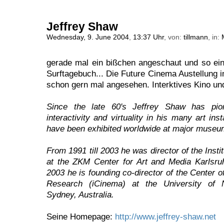
Jeffrey Shaw
Wednesday, 9. June 2004
,
13:37 Uhr
, von:
tillmann
, in:
gerade mal ein bißchen angeschaut und so ein
Surftagebuch... Die Future Cinema Austellung 
schon gern mal angesehen. Interktives Kino u
Since the late 60's Jeffrey Shaw has pio
interactivity and virtuality in his many art ins
have been exhibited worldwide at major museum
From 1991 till 2003 he was director of the Insti
at the ZKM Center for Art and Media Karlsr
2003 he is founding co-director of the Center o
Research (iCinema) at the University of
Sydney, Australia.
Seine Homepage:
http://www.jeffrey-shaw.net