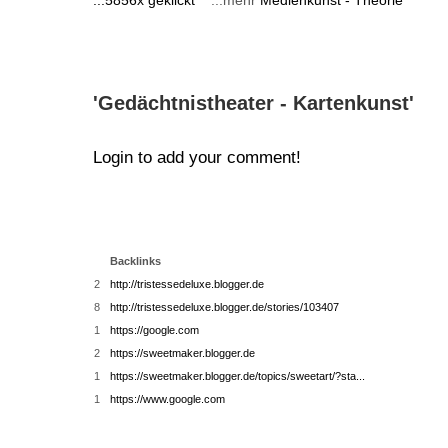
...5856x geklickt
...mehr
Medienkunst - Theorie
'Gedächtnistheater - Kartenkunst'
Login to add your comment!
Backlinks
2
http://tristessedeluxe.blogger.de
8
http://tristessedeluxe.blogger.de/stories/103407
1
https://google.com
2
https://sweetmaker.blogger.de
1
https://sweetmaker.blogger.de/topics/sweetart/?sta...
1
https://www.google.com