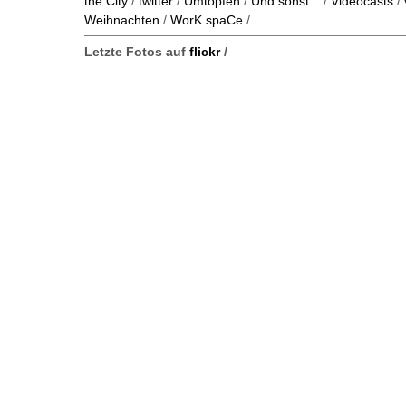
the City
/
twitter
/
Umtopfen
/
Und sonst...
/
Videocasts
/
Weihnachten
/
WorK.spaCe
/
Letzte Fotos auf
flickr
/