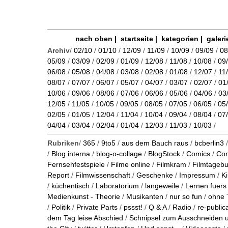
nach oben
|
startseite
|
kategorien
|
galeri
Archiv
/
02/10
/
01/10
/
12/09
/
11/09
/
10/09
/
09/09
/
08
05/09
/
03/09
/
02/09
/
01/09
/
12/08
/
11/08
/
10/08
/
09
06/08
/
05/08
/
04/08
/
03/08
/
02/08
/
01/08
/
12/07
/
11
08/07
/
07/07
/
06/07
/
05/07
/
04/07
/
03/07
/
02/07
/
01
10/06
/
09/06
/
08/06
/
07/06
/
06/06
/
05/06
/
04/06
/
03
12/05
/
11/05
/
10/05
/
09/05
/
08/05
/
07/05
/
06/05
/
05
02/05
/
01/05
/
12/04
/
11/04
/
10/04
/
09/04
/
08/04
/
07
04/04
/
03/04
/
02/04
/
01/04
/
12/03
/
11/03
/
10/03
/
Rubriken
/
365
/
9to5
/
aus dem Bauch raus
/
bcberlin3
/
Blog interna
/
blog-o-collage
/
BlogStock
/
Comics
/
Co
Fernsehfestspiele
/
Filme online
/
Filmkram
/
Filmtageb
Report
/
Filmwissenschaft
/
Geschenke
/
Impressum
/
K
/
küchentisch
/
Laboratorium
/
langeweile
/
Lernen fuers
Medienkunst - Theorie
/
Musikanten
/
nur so fun
/
ohne 
/
Politik
/
Private Parts
/
pssst!
/
Q & A
/
Radio
/
re-public
dem Tag leise Abschied
/
Schnipsel zum Ausschneiden