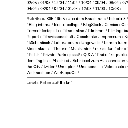
02/05
/
01/05
/
12/04
/
11/04
/
10/04
/
09/04
/
08/04
/
07
04/04
/
03/04
/
02/04
/
01/04
/
12/03
/
11/03
/
10/03
/
Rubriken
/
365
/
9to5
/
aus dem Bauch raus
/
bcberlin3
/
Blog interna
/
blog-o-collage
/
BlogStock
/
Comics
/
Co
Fernsehfestspiele
/
Filme online
/
Filmkram
/
Filmtageb
Report
/
Filmwissenschaft
/
Geschenke
/
Impressum
/
K
/
küchentisch
/
Laboratorium
/
langeweile
/
Lernen fuers
Medienkunst - Theorie
/
Musikanten
/
nur so fun
/
ohne 
/
Politik
/
Private Parts
/
pssst!
/
Q & A
/
Radio
/
re-public
dem Tag leise Abschied
/
Schnipsel zum Ausschneiden
the City
/
twitter
/
Umtopfen
/
Und sonst...
/
Videocasts
/
Weihnachten
/
WorK.spaCe
/
Letzte Fotos auf
flickr
/