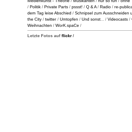
Medienkunst - Theorie
/
Musikanten
/
nur so fun
/
ohne 
/
Politik
/
Private Parts
/
pssst!
/
Q & A
/
Radio
/
re-public
dem Tag leise Abschied
/
Schnipsel zum Ausschneiden
the City
/
twitter
/
Umtopfen
/
Und sonst...
/
Videocasts
/
Weihnachten
/
WorK.spaCe
/
Letzte Fotos auf
flickr
/