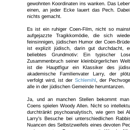
gewohnten Koordinaten ins wanken. Das Lebe
einen, an jeder Ecke lauert das Pech. Dabe
nichts gemacht.
Es ist ein ruhiger Coen-Film, nicht so mains
aufgejazzte Tragikkomödie, die sich wied
feinsinnigen, jüdischen Humor der Coen-Brüder
ist explizit jüdisch, darin gut durchdacht, 
beliebtes Grundmotiv: Ein typischer Lo
Zusammenbruch seiner kleinbürgerlichen Welt 
ist die Hauptfigur ein Klassiker des jüd
akademische Familienvater Larry, der plö
verfolgt wird, ist der
Schlemihl
, der Pechvoge
alle in der jüdischen Gemeinde herumtanzen.
Ja, und an manchen Stellen bekommt man 
Coens spielen Woody Allen. Nicht so intellektue
durchtränkt psychoanalytisch, wie gern bei Al
Larry's Besuche bei unterschiedlichen Rabbi
Nuancen des Selbstzweifels eines devoten P