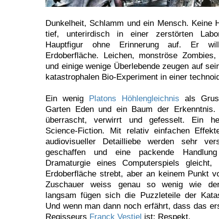
Dunkelheit, Schlamm und ein Mensch. Keine 
tief, unterirdisch in einer zerstörten Lab
Hauptfigur ohne Erinnerung auf. Er wi
Erdoberfläche. Leichen, monströse Zombies,
und einige wenige Überlebende zeugen auf s
katastrophalen Bio-Experiment in einer technoi
Ein wenig
Platons Höhlengleichnis
als Gruse
Garten Eden und ein Baum der Erkenntnis.
überrascht, verwirrt und gefesselt. Ein he
Science-Fiction. Mit relativ einfachen Effek
audiovisueller Detailliebe werden sehr ver
geschaffen und eine packende Handlung 
Dramaturgie eines Computerspiels gleicht
Erdoberfläche strebt, aber an keinem Punkt vo
Zuschauer weiss genau so wenig wie der 
langsam fügen sich die Puzzleteile der Kat
Und wenn man dann noch erfährt, dass das ers
Regisseurs
Franck Vestiel
ist: Respekt.