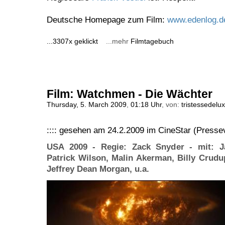
Deutsche Homepage zum Film:
www.edenlog.d
...3307x geklickt
...mehr
Filmtagebuch
Film: Watchmen - Die Wächter
Thursday, 5. March 2009
,
01:18 Uhr
, von:
tristessedelu
:::: gesehen am 24.2.2009 im CineStar (Presse
USA 2009 - Regie: Zack Snyder - mit: Ja
Patrick Wilson, Malin Akerman, Billy Crud
Jeffrey Dean Morgan, u.a.