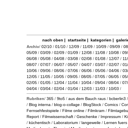
nach oben
|
startseite
|
kategorien
|
galeri
Archiv
/
02/10
/
01/10
/
12/09
/
11/09
/
10/09
/
09/09
/
08
05/09
/
03/09
/
02/09
/
01/09
/
12/08
/
11/08
/
10/08
/
09
06/08
/
05/08
/
04/08
/
03/08
/
02/08
/
01/08
/
12/07
/
11
08/07
/
07/07
/
06/07
/
05/07
/
04/07
/
03/07
/
02/07
/
01
10/06
/
09/06
/
08/06
/
07/06
/
06/06
/
05/06
/
04/06
/
03
12/05
/
11/05
/
10/05
/
09/05
/
08/05
/
07/05
/
06/05
/
05
02/05
/
01/05
/
12/04
/
11/04
/
10/04
/
09/04
/
08/04
/
07
04/04
/
03/04
/
02/04
/
01/04
/
12/03
/
11/03
/
10/03
/
Rubriken
/
365
/
9to5
/
aus dem Bauch raus
/
bcberlin3
/
Blog interna
/
blog-o-collage
/
BlogStock
/
Comics
/
Co
Fernsehfestspiele
/
Filme online
/
Filmkram
/
Filmtageb
Report
/
Filmwissenschaft
/
Geschenke
/
Impressum
/
K
/
küchentisch
/
Laboratorium
/
langeweile
/
Lernen fuers