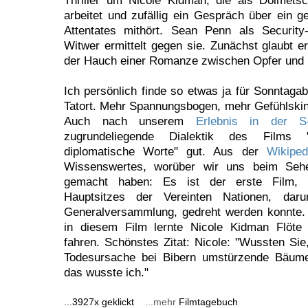
Thriller um Nicole Kidman, die als Dolmets
arbeitet und zufällig ein Gespräch über ein ge
Attentates mithört. Sean Penn als Security
Witwer ermittelt gegen sie. Zunächst glaubt e
der Hauch einer Romanze zwischen Opfer und 
Ich persönlich finde so etwas ja für Sonntaga
Tatort. Mehr Spannungsbogen, mehr Gefühlski
Auch nach unserem
Erlebnis in der S
zugrundeliegende Dialektik des Films "
diplomatische Worte" gut. Aus der
Wikipe
Wissenswertes, worüber wir uns beim Se
gemacht haben: Es ist der erste Film, 
Hauptsitzes der Vereinten Nationen, dar
Generalversammlung, gedreht werden konnte. 
in diesem Film lernte Nicole Kidman Flöte
fahren. Schönstes Zitat: Nicole: "Wussten Sie
Todesursache bei Bibern umstürzende Bäume
das wusste ich."
...3927x geklickt
...mehr
Filmtagebuch