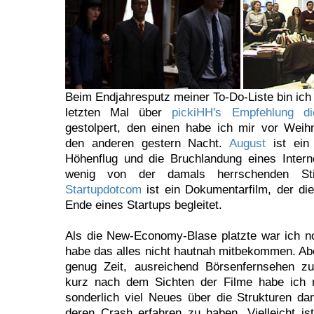
Beim Endjahresputz meiner To-Do-Liste bin ich
letzten Mal über
pickiHH's Empfehlung di
gestolpert, den einen habe ich mir vor Wei
den anderen gestern Nacht.
August
ist ein 
Höhenflug und die Bruchlandung eines Interne
wenig von der damals herrschenden Stim
Startupdotcom
ist ein Dokumentarfilm, der d
Ende eines Startups begleitet.
Als die New-Economy-Blase platzte war ich 
habe das alles nicht hautnah mitbekommen. Abe
genug Zeit, ausreichend Börsenfernsehen zu
kurz nach dem Sichten der Filme habe ich n
sonderlich viel Neues über die Strukturen da
deren Crash erfahren zu haben. Vielleicht is