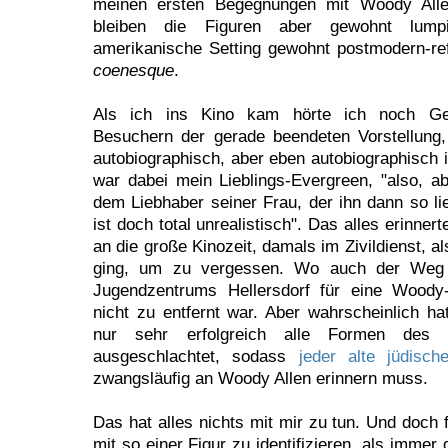
meinen ersten Begegnungen mit Woody Alle
bleiben die Figuren aber gewohnt lu
amerikanische Setting gewohnt postmodern-ref
coenesque
.
Als ich ins Kino kam hörte ich noch Ge
Besuchern der gerade beendeten Vorstellung,
autobiographisch, aber eben autobiographisch i
war dabei mein Lieblings-Evergreen, "also, a
dem Liebhaber seiner Frau, der ihn dann so li
ist doch total unrealistisch". Das alles erinnert
an die große Kinozeit, damals im Zivildienst, a
ging, um zu vergessen. Wo auch der Weg
Jugendzentrums Hellersdorf für eine Woody-
nicht zu entfernt war. Aber wahrscheinlich h
nur sehr erfolgreich alle Formen des 
ausgeschlachtet, sodass
jeder alte jüdisch
zwangsläufig an Woody Allen erinnern muss.
Das hat alles nichts mit mir zu tun. Und doch fä
mit so einer Figur zu identifizieren, als immer