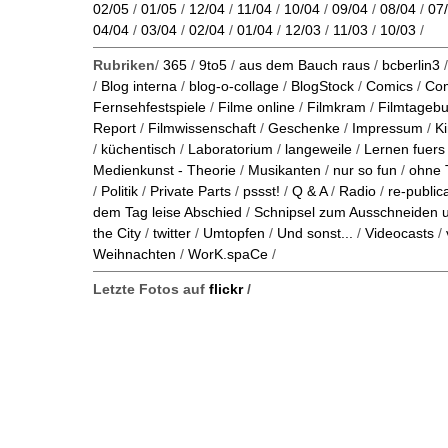
02/05
/
01/05
/
12/04
/
11/04
/
10/04
/
09/04
/
08/04
/
07
04/04
/
03/04
/
02/04
/
01/04
/
12/03
/
11/03
/
10/03
/
Rubriken
/
365
/
9to5
/
aus dem Bauch raus
/
bcberlin3
/
Blog interna
/
blog-o-collage
/
BlogStock
/
Comics
/
Co
Fernsehfestspiele
/
Filme online
/
Filmkram
/
Filmtageb
Report
/
Filmwissenschaft
/
Geschenke
/
Impressum
/
K
/
küchentisch
/
Laboratorium
/
langeweile
/
Lernen fuers
Medienkunst - Theorie
/
Musikanten
/
nur so fun
/
ohne 
/
Politik
/
Private Parts
/
pssst!
/
Q & A
/
Radio
/
re-public
dem Tag leise Abschied
/
Schnipsel zum Ausschneiden
the City
/
twitter
/
Umtopfen
/
Und sonst...
/
Videocasts
/
Weihnachten
/
WorK.spaCe
/
Letzte Fotos auf
flickr
/