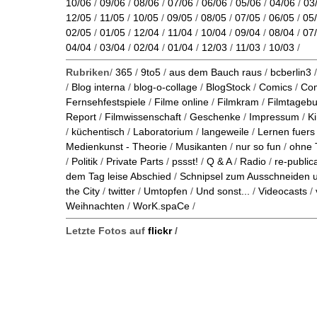
10/06
/
09/06
/
08/06
/
07/06
/
06/06
/
05/06
/
04/06
/
03
12/05
/
11/05
/
10/05
/
09/05
/
08/05
/
07/05
/
06/05
/
05
02/05
/
01/05
/
12/04
/
11/04
/
10/04
/
09/04
/
08/04
/
07
04/04
/
03/04
/
02/04
/
01/04
/
12/03
/
11/03
/
10/03
/
Rubriken
/
365
/
9to5
/
aus dem Bauch raus
/
bcberlin3
/
Blog interna
/
blog-o-collage
/
BlogStock
/
Comics
/
Co
Fernsehfestspiele
/
Filme online
/
Filmkram
/
Filmtageb
Report
/
Filmwissenschaft
/
Geschenke
/
Impressum
/
K
/
küchentisch
/
Laboratorium
/
langeweile
/
Lernen fuers
Medienkunst - Theorie
/
Musikanten
/
nur so fun
/
ohne 
/
Politik
/
Private Parts
/
pssst!
/
Q & A
/
Radio
/
re-public
dem Tag leise Abschied
/
Schnipsel zum Ausschneiden
the City
/
twitter
/
Umtopfen
/
Und sonst...
/
Videocasts
/
Weihnachten
/
WorK.spaCe
/
Letzte Fotos auf
flickr
/