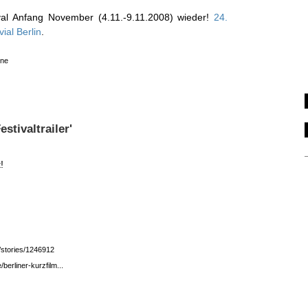
ival Anfang November (4.11.-9.11.2008) wieder!
24.
vial Berlin
.
ine
estivaltrailer'
!
e/stories/1246912
berliner-kurzfilm...