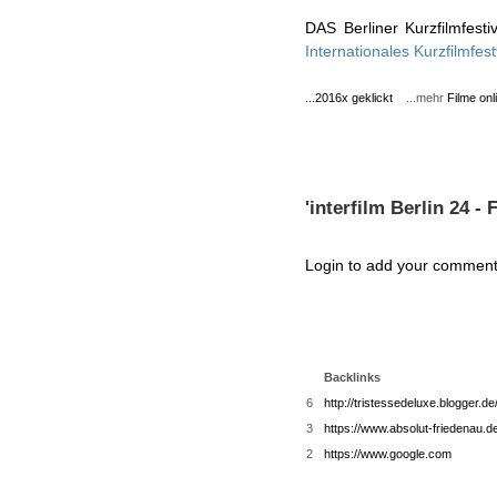
DAS Berliner Kurzfilmfest
Internationales Kurzfilmfest
...2016x geklickt
...mehr
Filme onl
'interfilm Berlin 24 - F
Login to add your comment
Backlinks
6
http://tristessedeluxe.blogger.d
3
https://www.absolut-friedenau.de/
2
https://www.google.com