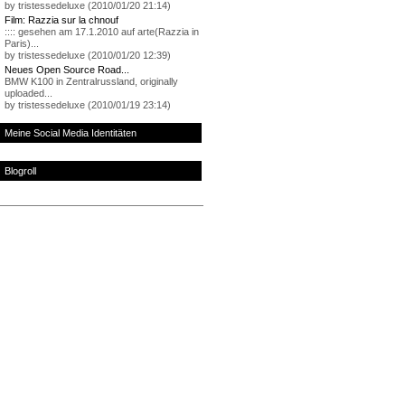
by tristessedeluxe (2010/01/20 21:14)
Film: Razzia sur la chnouf
:::: gesehen am 17.1.2010 auf arte(Razzia in
Paris)...
by tristessedeluxe (2010/01/20 12:39)
Neues Open Source Road...
BMW K100 in Zentralrussland, originally
uploaded...
by tristessedeluxe (2010/01/19 23:14)
Meine Social Media Identitäten
Blogroll