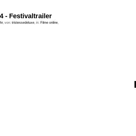
4 - Festivaltrailer
hr
, von:
tristessedeluxe
, in:
Filme online
,