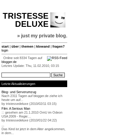
TRISTESSE
DELUXE
» just my private blog.
start
|
über
|
themen
|
klowand
|
fragen?
login
Online seit 8334 Tagen auf
blogger.de
Letztes Update: Thu, 11.02.2010, 03:15
Letzte Aktualisierungen
Blog- und Serverumzug
Nach 2311 Tagen auf blogger.de ziehe ich
heute um auf...
by tristessedeluxe (2010/02/11 03:15)
Film: A Serious Man
::: gesehen am 21.1.2010 OmU im Odeon
USA 2009 - Regie:...
by tristessedeluxe (2010/01/22 04:22)
...
Das Kind ist jetzt in dem Alter angekommen,
in dem...