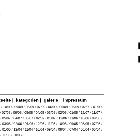
!
tseite
|
kategorien
|
galerie
|
impressum
9
/
10/09
/
09/09
/
08/09
/
07/09
/
06/09
/
05/09
/
03/09
/
02/09
/
01/09
/
/
07/08
/
06/08
/
05/08
/
04/08
/
03/08
/
02/08
/
01/08
/
12/07
/
11/07
/
/
05/07
/
04/07
/
03/07
/
02/07
/
01/07
/
12/06
/
11/06
/
10/06
/
09/06
/
/
03/06
/
02/06
/
01/06
/
12/05
/
11/05
/
10/05
/
09/05
/
08/05
/
07/05
/
/
01/05
/
12/04
/
11/04
/
10/04
/
09/04
/
08/04
/
07/04
/
06/04
/
05/04
/
/
11/03
/
10/03
/