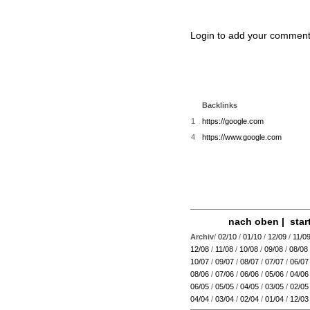
Login to add your comment
Backlinks
1
https://google.com
4
https://www.google.com
nach oben
|
star
Archiv
/
02/10
/
01/10
/
12/09
/
11/0
12/08
/
11/08
/
10/08
/
09/08
/
08/08
10/07
/
09/07
/
08/07
/
07/07
/
06/07
08/06
/
07/06
/
06/06
/
05/06
/
04/06
06/05
/
05/05
/
04/05
/
03/05
/
02/05
04/04
/
03/04
/
02/04
/
01/04
/
12/03