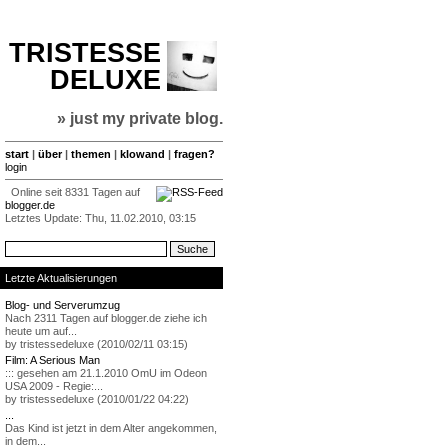
TRISTESSE
DELUXE
» just my private blog.
start
|
über
|
themen
|
klowand
|
fragen?
login
Online seit 8331 Tagen auf
blogger.de
Letztes Update: Thu, 11.02.2010, 03:15
Letzte Aktualisierungen
Blog- und Serverumzug
Nach 2311 Tagen auf blogger.de ziehe ich
heute um auf...
by tristessedeluxe (2010/02/11 03:15)
Film: A Serious Man
::: gesehen am 21.1.2010 OmU im Odeon
USA 2009 - Regie:...
by tristessedeluxe (2010/01/22 04:22)
...
Das Kind ist jetzt in dem Alter angekommen,
in dem...