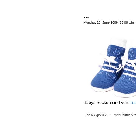
...
Monday, 23. June 2008
,
13:09 Uhr
,
Babys Socken sind von
tru
...2297x geklickt
...mehr
Kinderkr