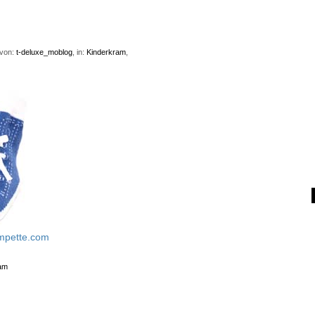
 von:
t-deluxe_moblog
, in:
Kinderkram
,
mpette.com
am