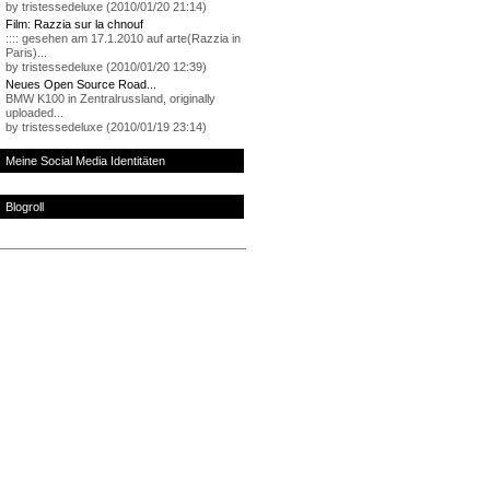
by tristessedeluxe (2010/01/20 21:14)
Film: Razzia sur la chnouf
:::: gesehen am 17.1.2010 auf arte(Razzia in
Paris)...
by tristessedeluxe (2010/01/20 12:39)
Neues Open Source Road...
BMW K100 in Zentralrussland, originally
uploaded...
by tristessedeluxe (2010/01/19 23:14)
Meine Social Media Identitäten
Blogroll