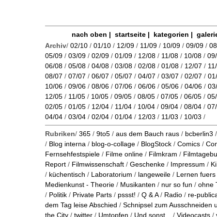
nach oben
|
startseite
|
kategorien
|
galeri
Archiv
/
02/10
/
01/10
/
12/09
/
11/09
/
10/09
/
09/09
/
08
05/09
/
03/09
/
02/09
/
01/09
/
12/08
/
11/08
/
10/08
/
09
06/08
/
05/08
/
04/08
/
03/08
/
02/08
/
01/08
/
12/07
/
11
08/07
/
07/07
/
06/07
/
05/07
/
04/07
/
03/07
/
02/07
/
01
10/06
/
09/06
/
08/06
/
07/06
/
06/06
/
05/06
/
04/06
/
03
12/05
/
11/05
/
10/05
/
09/05
/
08/05
/
07/05
/
06/05
/
05
02/05
/
01/05
/
12/04
/
11/04
/
10/04
/
09/04
/
08/04
/
07
04/04
/
03/04
/
02/04
/
01/04
/
12/03
/
11/03
/
10/03
/
Rubriken
/
365
/
9to5
/
aus dem Bauch raus
/
bcberlin3
/
Blog interna
/
blog-o-collage
/
BlogStock
/
Comics
/
Co
Fernsehfestspiele
/
Filme online
/
Filmkram
/
Filmtageb
Report
/
Filmwissenschaft
/
Geschenke
/
Impressum
/
K
/
küchentisch
/
Laboratorium
/
langeweile
/
Lernen fuers
Medienkunst - Theorie
/
Musikanten
/
nur so fun
/
ohne 
/
Politik
/
Private Parts
/
pssst!
/
Q & A
/
Radio
/
re-public
dem Tag leise Abschied
/
Schnipsel zum Ausschneiden
the City
/
twitter
/
Umtopfen
/
Und sonst...
/
Videocasts
/