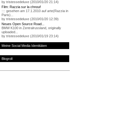
by tristessedeluxe (2010/01/20 21:14)
Film: Razzia sur la chnouf
:::: gesehen am 17.1.2010 auf arte(Razzia in
Paris)...
by tristessedeluxe (2010/01/20 12:39)
Neues Open Source Road...
BMW K100 in Zentralrussland, originally
uploaded...
by tristessedeluxe (2010/01/19 23:14)
Meine Social Media Identitäten
Blogroll