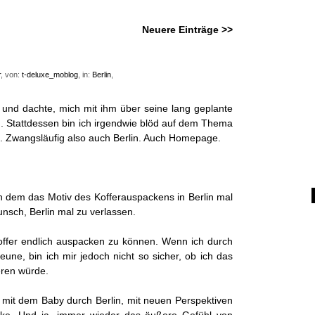
Neuere Einträge >>
r
, von:
t-deluxe_moblog
, in:
Berlin
,
 und dachte, mich mit ihm über seine lang geplante
en. Stattdessen bin ich irgendwie blöd auf dem Thema
. Zwangsläufig also auch Berlin. Auch Homepage.
 in dem das Motiv des Kofferauspackens in Berlin mal
nsch, Berlin mal zu verlassen.
Koffer endlich auspacken zu können. Wenn ich durch
eune, bin ich mir jedoch nicht so sicher, ob ich das
eren würde.
 mit dem Baby durch Berlin, mit neuen Perspektiven