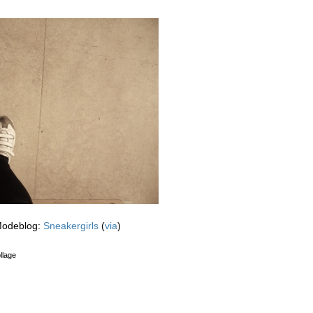
Modeblog:
Sneakergirls
(
via
)
llage