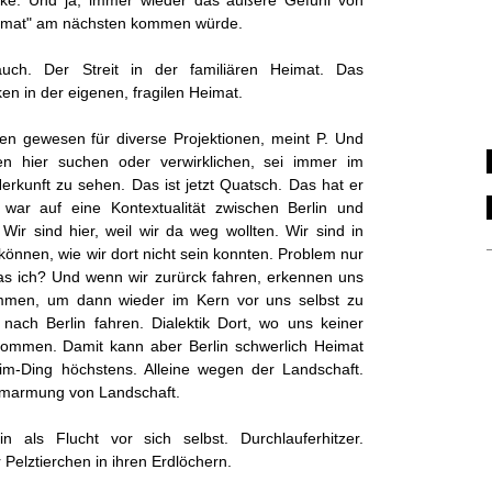
cke. Und ja, immer wieder das äußere Gefühl von
eimat" am nächsten kommen würde.
uch. Der Streit in der familiären Heimat. Das
n in der eigenen, fragilen Heimat.
fen gewesen für diverse Projektionen, meint P. Und
n hier suchen oder verwirklichen, sei immer im
Herkunft zu sehen. Das ist jetzt Quatsch. Das hat er
 war auf eine Kontextualität zwischen Berlin und
 Wir sind hier, weil wir da weg wollten. Wir sind in
n können, wie wir dort nicht sein konnten. Problem nur
das ich? Und wenn wir zurürck fahren, erkennen uns
ommen, um dann wieder im Kern vor uns selbst zu
 nach Berlin fahren. Dialektik Dort, wo uns keiner
r kommen. Damit kann aber Berlin schwerlich Heimat
im-Ding höchstens. Alleine wegen der Landschaft.
Umarmung von Landschaft.
 als Flucht vor sich selbst. Durchlauferhitzer.
r Pelztierchen in ihren Erdlöchern.