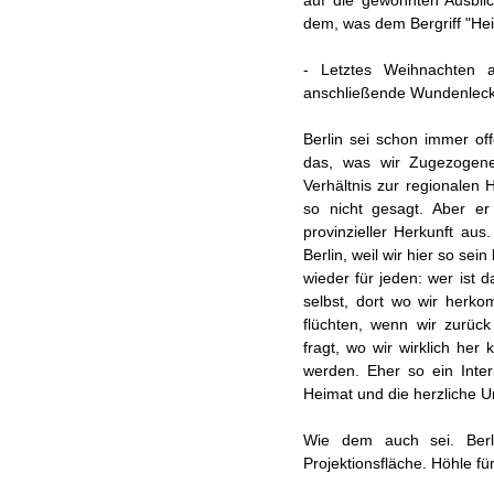
auf die gewohnten Ausbli
dem, was dem Bergriff "H
- Letztes Weihnachten a
anschließende Wundenlecke
Berlin sei schon immer of
das, was wir Zugezogene
Verhältnis zur regionalen 
so nicht gesagt. Aber er
provinzieller Herkunft aus.
Berlin, weil wir hier so sei
wieder für jeden: wer ist 
selbst, dort wo wir herk
flüchten, wenn wir zurück
fragt, wo wir wirklich he
werden. Eher so ein Inter
Heimat und die herzliche 
Wie dem auch sei. Berlin
Projektionsfläche. Höhle fü