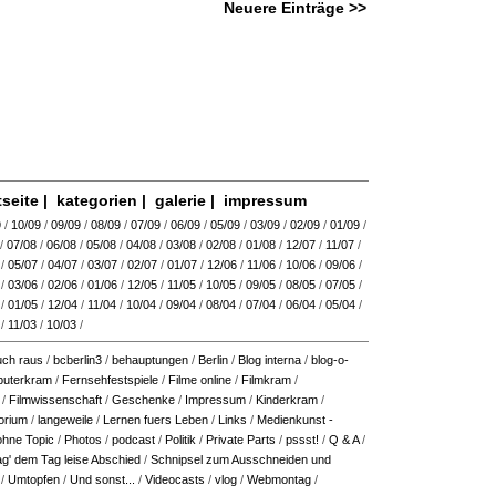
Neuere Einträge >>
tseite
|
kategorien
|
galerie
|
impressum
9
/
10/09
/
09/09
/
08/09
/
07/09
/
06/09
/
05/09
/
03/09
/
02/09
/
01/09
/
/
07/08
/
06/08
/
05/08
/
04/08
/
03/08
/
02/08
/
01/08
/
12/07
/
11/07
/
/
05/07
/
04/07
/
03/07
/
02/07
/
01/07
/
12/06
/
11/06
/
10/06
/
09/06
/
/
03/06
/
02/06
/
01/06
/
12/05
/
11/05
/
10/05
/
09/05
/
08/05
/
07/05
/
/
01/05
/
12/04
/
11/04
/
10/04
/
09/04
/
08/04
/
07/04
/
06/04
/
05/04
/
/
11/03
/
10/03
/
ch raus
/
bcberlin3
/
behauptungen
/
Berlin
/
Blog interna
/
blog-o-
uterkram
/
Fernsehfestspiele
/
Filme online
/
Filmkram
/
/
Filmwissenschaft
/
Geschenke
/
Impressum
/
Kinderkram
/
orium
/
langeweile
/
Lernen fuers Leben
/
Links
/
Medienkunst -
ohne Topic
/
Photos
/
podcast
/
Politik
/
Private Parts
/
pssst!
/
Q & A
/
ag' dem Tag leise Abschied
/
Schnipsel zum Ausschneiden und
/
Umtopfen
/
Und sonst...
/
Videocasts
/
vlog
/
Webmontag
/