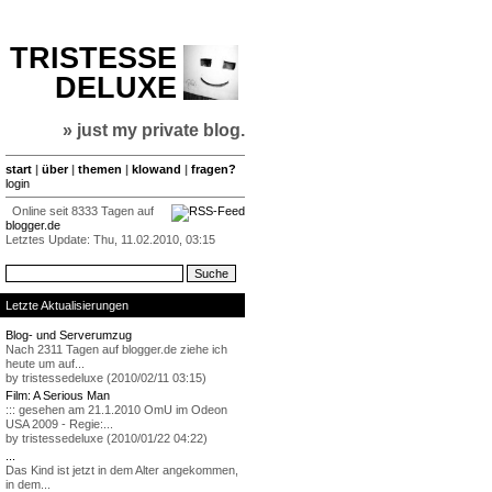
TRISTESSE
DELUXE
» just my private blog.
start
|
über
|
themen
|
klowand
|
fragen?
login
Online seit 8333 Tagen auf
blogger.de
Letztes Update: Thu, 11.02.2010, 03:15
Letzte Aktualisierungen
Blog- und Serverumzug
Nach 2311 Tagen auf blogger.de ziehe ich
heute um auf...
by tristessedeluxe (2010/02/11 03:15)
Film: A Serious Man
::: gesehen am 21.1.2010 OmU im Odeon
USA 2009 - Regie:...
by tristessedeluxe (2010/01/22 04:22)
...
Das Kind ist jetzt in dem Alter angekommen,
in dem...