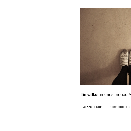
Ein willkommenes, neues 
...3132x geklickt
...mehr
blog-o-co