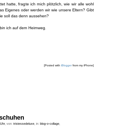
tet hatte, fragte ich mich plötzlich, wie wir alle wohl
was Eigenes oder werden wir wie unsere Eltern? Gibt
ie soll das denn aussehen?
 bin ich auf dem Heimweg.
[Posted with
iBlogger
from my iPhone]
nschuhen
 Uhr
, von:
tristessedeluxe
, in:
blog-o-collage
,