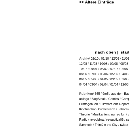
<< Ältere Einträge
nach oben
|
star
Archiv
/
02/10
/
01/10
/
12/09
/
11/0
12/08
/
11/08
/
10/08
/
09/08
/
08/08
10/07
/
09/07
/
08/07
/
07/07
/
06/07
08/06
/
07/06
/
06/06
/
05/06
/
04/06
06/05
/
05/05
/
04/05
/
03/05
/
02/05
04/04
/
03/04
/
02/04
/
01/04
/
12/03
Rubriken
/
365
/
9to5
/
aus dem Bau
collage
/
BlogStock
/
Comics
/
Comp
Filmtagebuch
/
Filmvorfuehr-Report
Kinofriedhof
/
küchentisch
/
Laborat
Theorie
/
Musikanten
/
nur so fun
/
Radio
/
re-publica
/
re-publica08
/
s
Sammeln
/
ThinX in the City
/
twitter