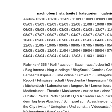
nach oben
|
startseite
|
kategorien
|
galeri
Archiv
/
02/10
/
01/10
/
12/09
/
11/09
/
10/09
/
09/09
/
08
05/09
/
03/09
/
02/09
/
01/09
/
12/08
/
11/08
/
10/08
/
09
06/08
/
05/08
/
04/08
/
03/08
/
02/08
/
01/08
/
12/07
/
11
08/07
/
07/07
/
06/07
/
05/07
/
04/07
/
03/07
/
02/07
/
01
10/06
/
09/06
/
08/06
/
07/06
/
06/06
/
05/06
/
04/06
/
03
12/05
/
11/05
/
10/05
/
09/05
/
08/05
/
07/05
/
06/05
/
05
02/05
/
01/05
/
12/04
/
11/04
/
10/04
/
09/04
/
08/04
/
07
04/04
/
03/04
/
02/04
/
01/04
/
12/03
/
11/03
/
10/03
/
Rubriken
/
365
/
9to5
/
aus dem Bauch raus
/
bcberlin3
/
Blog interna
/
blog-o-collage
/
BlogStock
/
Comics
/
Co
Fernsehfestspiele
/
Filme online
/
Filmkram
/
Filmtageb
Report
/
Filmwissenschaft
/
Geschenke
/
Impressum
/
K
/
küchentisch
/
Laboratorium
/
langeweile
/
Lernen fuers
Medienkunst - Theorie
/
Musikanten
/
nur so fun
/
ohne 
/
Politik
/
Private Parts
/
pssst!
/
Q & A
/
Radio
/
re-public
dem Tag leise Abschied
/
Schnipsel zum Ausschneiden
the City
/
twitter
/
Umtopfen
/
Und sonst...
/
Videocasts
/
Weihnachten
/
WorK.spaCe
/