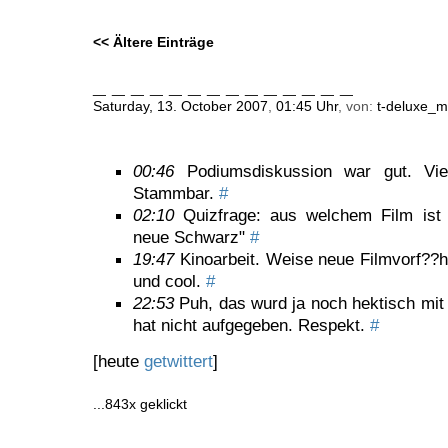
<< Ältere Einträge
_ _ _ _ _ _ _ _ _ _ _ _ _ _
Saturday, 13. October 2007
,
01:45 Uhr
, von:
t-deluxe_m
00:46
Podiumsdiskussion war gut. Vie
Stammbar.
#
02:10
Quizfrage: aus welchem Film ist 
neue Schwarz"
#
19:47
Kinoarbeit. Weise neue Filmvorf??hre
und cool.
#
22:53
Puh, das wurd ja noch hektisch mit
hat nicht aufgegeben. Respekt.
#
[heute
getwittert
]
...843x geklickt