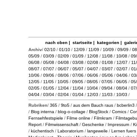
nach oben
|
startseite
|
kategorien
|
galeri
Archiv
/
02/10
/
01/10
/
12/09
/
11/09
/
10/09
/
09/09
/
08
05/09
/
03/09
/
02/09
/
01/09
/
12/08
/
11/08
/
10/08
/
09
06/08
/
05/08
/
04/08
/
03/08
/
02/08
/
01/08
/
12/07
/
11
08/07
/
07/07
/
06/07
/
05/07
/
04/07
/
03/07
/
02/07
/
01
10/06
/
09/06
/
08/06
/
07/06
/
06/06
/
05/06
/
04/06
/
03
12/05
/
11/05
/
10/05
/
09/05
/
08/05
/
07/05
/
06/05
/
05
02/05
/
01/05
/
12/04
/
11/04
/
10/04
/
09/04
/
08/04
/
07
04/04
/
03/04
/
02/04
/
01/04
/
12/03
/
11/03
/
10/03
/
Rubriken
/
365
/
9to5
/
aus dem Bauch raus
/
bcberlin3
/
Blog interna
/
blog-o-collage
/
BlogStock
/
Comics
/
Co
Fernsehfestspiele
/
Filme online
/
Filmkram
/
Filmtageb
Report
/
Filmwissenschaft
/
Geschenke
/
Impressum
/
K
/
küchentisch
/
Laboratorium
/
langeweile
/
Lernen fuers