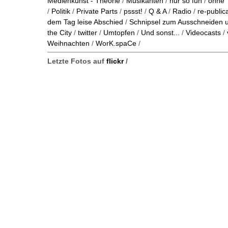
Medienkunst - Theorie
/
Musikanten
/
nur so fun
/
ohne 
/
Politik
/
Private Parts
/
pssst!
/
Q & A
/
Radio
/
re-public
dem Tag leise Abschied
/
Schnipsel zum Ausschneiden
the City
/
twitter
/
Umtopfen
/
Und sonst...
/
Videocasts
/
Weihnachten
/
WorK.spaCe
/
Letzte Fotos auf
flickr
/