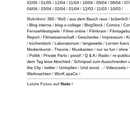
02/05
/
01/05
/
12/04
/
11/04
/
10/04
/
09/04
/
08/04
/
07
04/04
/
03/04
/
02/04
/
01/04
/
12/03
/
11/03
/
10/03
/
Rubriken
/
365
/
9to5
/
aus dem Bauch raus
/
bcberlin3
/
Blog interna
/
blog-o-collage
/
BlogStock
/
Comics
/
Co
Fernsehfestspiele
/
Filme online
/
Filmkram
/
Filmtageb
Report
/
Filmwissenschaft
/
Geschenke
/
Impressum
/
K
/
küchentisch
/
Laboratorium
/
langeweile
/
Lernen fuers
Medienkunst - Theorie
/
Musikanten
/
nur so fun
/
ohne 
/
Politik
/
Private Parts
/
pssst!
/
Q & A
/
Radio
/
re-public
dem Tag leise Abschied
/
Schnipsel zum Ausschneiden
the City
/
twitter
/
Umtopfen
/
Und sonst...
/
Videocasts
/
Weihnachten
/
WorK.spaCe
/
Letzte Fotos auf
flickr
/