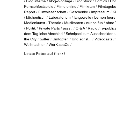
/
Blog interna
/
blog-o-collage
/
BlogStock
/
Comics
/
Co
Fernsehfestspiele
/
Filme online
/
Filmkram
/
Filmtageb
Report
/
Filmwissenschaft
/
Geschenke
/
Impressum
/
K
/
küchentisch
/
Laboratorium
/
langeweile
/
Lernen fuers
Medienkunst - Theorie
/
Musikanten
/
nur so fun
/
ohne 
/
Politik
/
Private Parts
/
pssst!
/
Q & A
/
Radio
/
re-public
dem Tag leise Abschied
/
Schnipsel zum Ausschneiden
the City
/
twitter
/
Umtopfen
/
Und sonst...
/
Videocasts
/
Weihnachten
/
WorK.spaCe
/
Letzte Fotos auf
flickr
/