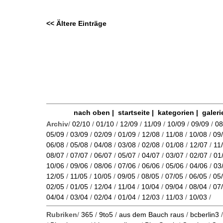
<< Ältere Einträge
nach oben
|
startseite
|
kategorien
|
galeri
Archiv
/
02/10
/
01/10
/
12/09
/
11/09
/
10/09
/
09/09
/
08
05/09
/
03/09
/
02/09
/
01/09
/
12/08
/
11/08
/
10/08
/
09
06/08
/
05/08
/
04/08
/
03/08
/
02/08
/
01/08
/
12/07
/
11
08/07
/
07/07
/
06/07
/
05/07
/
04/07
/
03/07
/
02/07
/
01
10/06
/
09/06
/
08/06
/
07/06
/
06/06
/
05/06
/
04/06
/
03
12/05
/
11/05
/
10/05
/
09/05
/
08/05
/
07/05
/
06/05
/
05
02/05
/
01/05
/
12/04
/
11/04
/
10/04
/
09/04
/
08/04
/
07
04/04
/
03/04
/
02/04
/
01/04
/
12/03
/
11/03
/
10/03
/
Rubriken
/
365
/
9to5
/
aus dem Bauch raus
/
bcberlin3