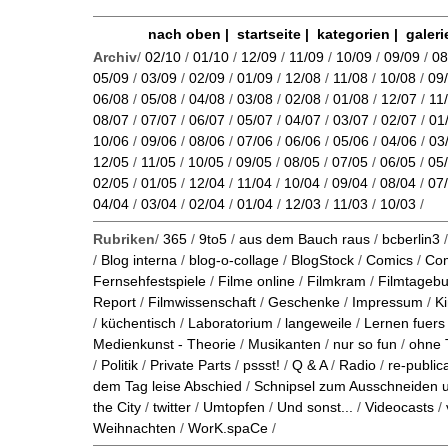
nach oben
|
startseite
|
kategorien
|
galeri
Archiv
/
02/10
/
01/10
/
12/09
/
11/09
/
10/09
/
09/09
/
08
05/09
/
03/09
/
02/09
/
01/09
/
12/08
/
11/08
/
10/08
/
09
06/08
/
05/08
/
04/08
/
03/08
/
02/08
/
01/08
/
12/07
/
11
08/07
/
07/07
/
06/07
/
05/07
/
04/07
/
03/07
/
02/07
/
01
10/06
/
09/06
/
08/06
/
07/06
/
06/06
/
05/06
/
04/06
/
03
12/05
/
11/05
/
10/05
/
09/05
/
08/05
/
07/05
/
06/05
/
05
02/05
/
01/05
/
12/04
/
11/04
/
10/04
/
09/04
/
08/04
/
07
04/04
/
03/04
/
02/04
/
01/04
/
12/03
/
11/03
/
10/03
/
Rubriken
/
365
/
9to5
/
aus dem Bauch raus
/
bcberlin3
/
Blog interna
/
blog-o-collage
/
BlogStock
/
Comics
/
Co
Fernsehfestspiele
/
Filme online
/
Filmkram
/
Filmtageb
Report
/
Filmwissenschaft
/
Geschenke
/
Impressum
/
K
/
küchentisch
/
Laboratorium
/
langeweile
/
Lernen fuers
Medienkunst - Theorie
/
Musikanten
/
nur so fun
/
ohne 
/
Politik
/
Private Parts
/
pssst!
/
Q & A
/
Radio
/
re-public
dem Tag leise Abschied
/
Schnipsel zum Ausschneiden
the City
/
twitter
/
Umtopfen
/
Und sonst...
/
Videocasts
/
Weihnachten
/
WorK.spaCe
/