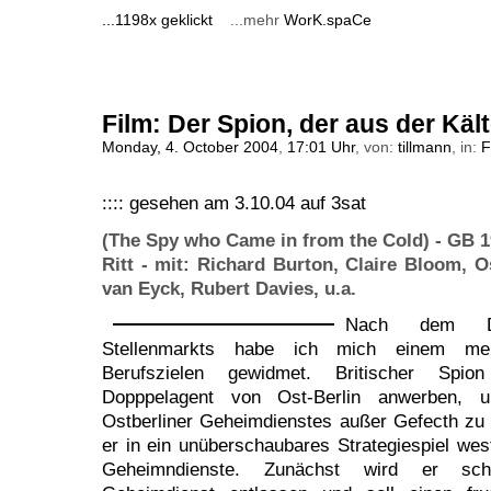
...1198x geklickt
...mehr
WorK.spaCe
Film: Der Spion, der aus der Käl
Monday, 4. October 2004
,
17:01 Uhr
, von:
tillmann
, in:
F
:::: gesehen am 3.10.04 auf 3sat
(The Spy who Came in from the Cold) - GB 1
Ritt - mit: Richard Burton, Claire Bloom, 
van Eyck, Rubert Davies, u.a.
Nach dem Du
Stellenmarkts habe ich mich einem mein
Berufszielen gewidmet. Britischer Spio
Dopppelagent von Ost-Berlin anwerben,
Ostberliner Geheimdienstes außer Gefecth zu 
er in ein unüberschaubares Strategiespiel west
Geheimndienste. Zunächst wird er sc