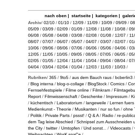
nach oben
|
startseite
|
kategorien
|
galeri
Archiv
/
02/10
/
01/10
/
12/09
/
11/09
/
10/09
/
09/09
/
08
05/09
/
03/09
/
02/09
/
01/09
/
12/08
/
11/08
/
10/08
/
09
06/08
/
05/08
/
04/08
/
03/08
/
02/08
/
01/08
/
12/07
/
11
08/07
/
07/07
/
06/07
/
05/07
/
04/07
/
03/07
/
02/07
/
01
10/06
/
09/06
/
08/06
/
07/06
/
06/06
/
05/06
/
04/06
/
03
12/05
/
11/05
/
10/05
/
09/05
/
08/05
/
07/05
/
06/05
/
05
02/05
/
01/05
/
12/04
/
11/04
/
10/04
/
09/04
/
08/04
/
07
04/04
/
03/04
/
02/04
/
01/04
/
12/03
/
11/03
/
10/03
/
Rubriken
/
365
/
9to5
/
aus dem Bauch raus
/
bcberlin3
/
Blog interna
/
blog-o-collage
/
BlogStock
/
Comics
/
Co
Fernsehfestspiele
/
Filme online
/
Filmkram
/
Filmtageb
Report
/
Filmwissenschaft
/
Geschenke
/
Impressum
/
K
/
küchentisch
/
Laboratorium
/
langeweile
/
Lernen fuers
Medienkunst - Theorie
/
Musikanten
/
nur so fun
/
ohne 
/
Politik
/
Private Parts
/
pssst!
/
Q & A
/
Radio
/
re-public
dem Tag leise Abschied
/
Schnipsel zum Ausschneiden
the City
/
twitter
/
Umtopfen
/
Und sonst...
/
Videocasts
/
Weihnachten
/
WorK.spaCe
/