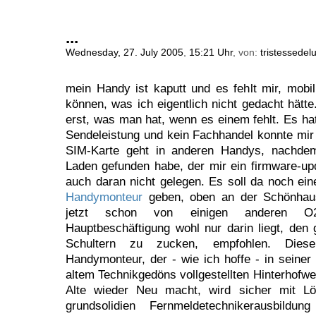
...
Wednesday, 27. July 2005
,
15:21 Uhr
, von:
tristessedel
mein Handy ist kaputt und es fehlt mir, mobi
können, was ich eigentlich nicht gedacht hätt
erst, was man hat, wenn es einem fehlt. Es ha
Sendeleistung und kein Fachhandel konnte mir b
SIM-Karte geht in anderen Handys, nachdem
Laden gefunden habe, der mir ein firmware-up
auch daran nicht gelegen. Es soll da noch eine
Handymonteur
geben, oben an der Schönhaus
jetzt schon von einigen anderen O2-
Hauptbeschäftigung wohl nur darin liegt, den
Schultern zu zucken, empfohlen. Dieser
Handymonteur, der - wie ich hoffe - in seiner d
altem Technikgedöns vollgestellten Hinterhofwer
Alte wieder Neu macht, wird sicher mit Lö
grundsolidien Fernmeldetechnikerausbildu