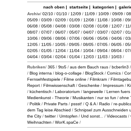
nach oben
|
startseite
|
kategorien
|
galeri
Archiv
/
02/10
/
01/10
/
12/09
/
11/09
/
10/09
/
09/09
/
08
05/09
/
03/09
/
02/09
/
01/09
/
12/08
/
11/08
/
10/08
/
09
06/08
/
05/08
/
04/08
/
03/08
/
02/08
/
01/08
/
12/07
/
11
08/07
/
07/07
/
06/07
/
05/07
/
04/07
/
03/07
/
02/07
/
01
10/06
/
09/06
/
08/06
/
07/06
/
06/06
/
05/06
/
04/06
/
03
12/05
/
11/05
/
10/05
/
09/05
/
08/05
/
07/05
/
06/05
/
05
02/05
/
01/05
/
12/04
/
11/04
/
10/04
/
09/04
/
08/04
/
07
04/04
/
03/04
/
02/04
/
01/04
/
12/03
/
11/03
/
10/03
/
Rubriken
/
365
/
9to5
/
aus dem Bauch raus
/
bcberlin3
/
Blog interna
/
blog-o-collage
/
BlogStock
/
Comics
/
Co
Fernsehfestspiele
/
Filme online
/
Filmkram
/
Filmtageb
Report
/
Filmwissenschaft
/
Geschenke
/
Impressum
/
K
/
küchentisch
/
Laboratorium
/
langeweile
/
Lernen fuers
Medienkunst - Theorie
/
Musikanten
/
nur so fun
/
ohne 
/
Politik
/
Private Parts
/
pssst!
/
Q & A
/
Radio
/
re-public
dem Tag leise Abschied
/
Schnipsel zum Ausschneiden
the City
/
twitter
/
Umtopfen
/
Und sonst...
/
Videocasts
/
Weihnachten
/
WorK.spaCe
/