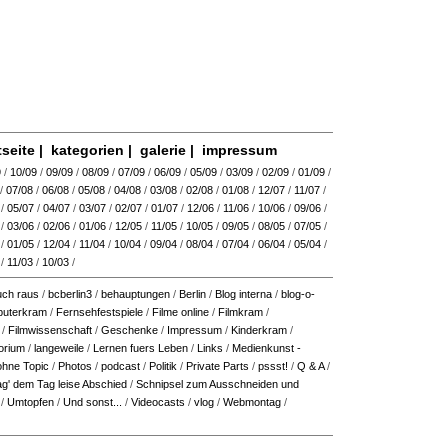
tseite
|
kategorien
|
galerie
|
impressum
9
/
10/09
/
09/09
/
08/09
/
07/09
/
06/09
/
05/09
/
03/09
/
02/09
/
01/09
/
/
07/08
/
06/08
/
05/08
/
04/08
/
03/08
/
02/08
/
01/08
/
12/07
/
11/07
/
/
05/07
/
04/07
/
03/07
/
02/07
/
01/07
/
12/06
/
11/06
/
10/06
/
09/06
/
/
03/06
/
02/06
/
01/06
/
12/05
/
11/05
/
10/05
/
09/05
/
08/05
/
07/05
/
/
01/05
/
12/04
/
11/04
/
10/04
/
09/04
/
08/04
/
07/04
/
06/04
/
05/04
/
/
11/03
/
10/03
/
ch raus
/
bcberlin3
/
behauptungen
/
Berlin
/
Blog interna
/
blog-o-
uterkram
/
Fernsehfestspiele
/
Filme online
/
Filmkram
/
/
Filmwissenschaft
/
Geschenke
/
Impressum
/
Kinderkram
/
orium
/
langeweile
/
Lernen fuers Leben
/
Links
/
Medienkunst -
ohne Topic
/
Photos
/
podcast
/
Politik
/
Private Parts
/
pssst!
/
Q & A
/
ag' dem Tag leise Abschied
/
Schnipsel zum Ausschneiden und
/
Umtopfen
/
Und sonst...
/
Videocasts
/
vlog
/
Webmontag
/