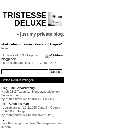
TRISTESSE
DELUXE
» just my private blog.
start
|
über
|
themen
|
klowand
|
fragen?
login
Online seit 8333 Tagen auf
blogger.de
Letztes Update: Thu, 11.02.2010, 03:15
Letzte Aktualisierungen
Blog- und Serverumzug
Nach 2311 Tagen auf blogger.de ziehe ich
heute um auf...
by tristessedeluxe (2010/02/11 03:15)
Film: A Serious Man
::: gesehen am 21.1.2010 OmU im Odeon
USA 2009 - Regie:...
by tristessedeluxe (2010/01/22 04:22)
...
Das Kind ist jetzt in dem Alter angekommen,
in dem...