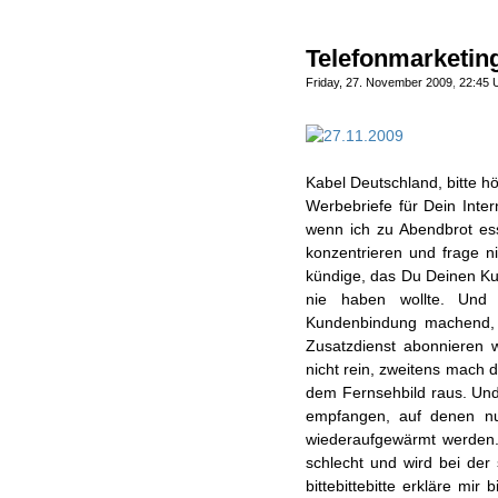
Telefonmarketing
Friday, 27. November 2009
,
22:45 
Kabel Deutschland, bitte hö
Werbebriefe für Dein Inter
wenn ich zu Abendbrot es
konzentrieren und frage n
kündige, das Du Deinen Ku
nie haben wollte. Und 
Kundenbindung machend, 
Zusatzdienst abonnieren w
nicht rein, zweitens mach d
dem Fernsehbild raus. Un
empfangen, auf denen nu
wiederaufgewärmt werden.
schlecht und wird bei der
bittebittebitte erkläre mi