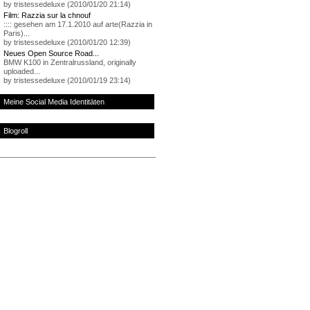
by tristessedeluxe (2010/01/20 21:14)
Film: Razzia sur la chnouf
:::: gesehen am 17.1.2010 auf arte(Razzia in
Paris)...
by tristessedeluxe (2010/01/20 12:39)
Neues Open Source Road...
BMW K100 in Zentralrussland, originally
uploaded...
by tristessedeluxe (2010/01/19 23:14)
Meine Social Media Identitäten
Blogroll