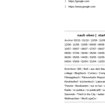
1
https://google.com
2
https://www.google.com
nach oben
|
star
Archiv
/
02/10
/
01/10
/
12/09
/
11/0
12/08
/
11/08
/
10/08
/
09/08
/
08/08
10/07
/
09/07
/
08/07
/
07/07
/
06/07
08/06
/
07/06
/
06/06
/
05/06
/
04/06
06/05
/
05/05
/
04/05
/
03/05
/
02/05
04/04
/
03/04
/
02/04
/
01/04
/
12/03
Rubriken
/
365
/
9to5
/
aus dem Bau
collage
/
BlogStock
/
Comics
/
Comp
Filmtagebuch
/
Filmvorfuehr-Report
Kinofriedhof
/
küchentisch
/
Laborat
Theorie
/
Musikanten
/
nur so fun
/
Radio
/
re-publica
/
re-publica08
/
s
Sammeln
/
ThinX in the City
/
twitter
Weihnachten
/
WorK.spaCe
/