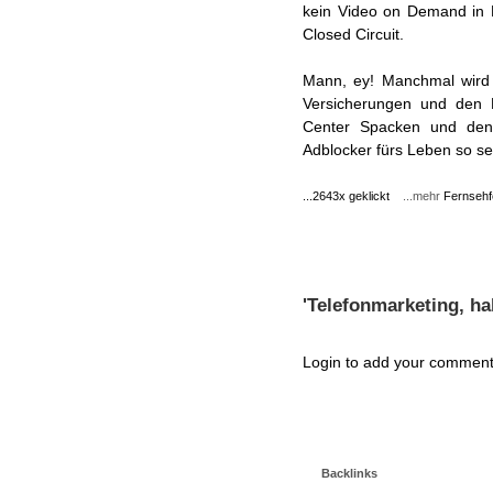
kein Video on Demand in 
Closed Circuit.
Mann, ey! Manchmal wir
Versicherungen und den 
Center Spacken und denen
Adblocker fürs Leben so se
...2643x geklickt
...mehr
Fernsehf
'Telefonmarketing, hal
Login to add your comment
Backlinks