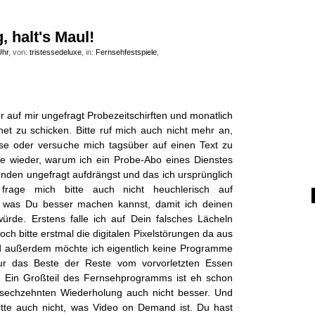
, halt's Maul!
Uhr
, von:
tristessedeluxe
, in:
Fernsehfestspiele
,
r auf mir ungefragt Probezeitschirften und monatlich
net zu schicken. Bitte ruf mich auch nicht mehr an,
se oder versuche mich tagsüber auf einen Text zu
ie wieder, warum ich ein Probe-Abo eines Dienstes
nden ungefragt aufdrängst und das ich ursprünglich
frage mich bitte auch nicht heuchlerisch auf
was Du besser machen kannst, damit ich deinen
ürde. Erstens falle ich auf Dein falsches Lächeln
och bitte erstmal die digitalen Pixelstörungen da aus
d außerdem möchte ich eigentlich keine Programme
r das Beste der Reste vom vorvorletzten Essen
 Ein Großteil des Fernsehprogramms ist eh schon
 sechzehnten Wiederholung auch nicht besser. Und
r bitte auch nicht, was Video on Demand ist. Du hast