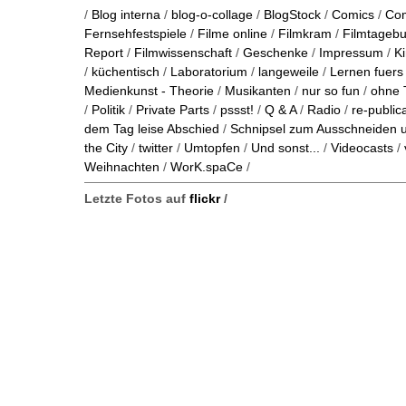
/
Blog interna
/
blog-o-collage
/
BlogStock
/
Comics
/
Co
Fernsehfestspiele
/
Filme online
/
Filmkram
/
Filmtageb
Report
/
Filmwissenschaft
/
Geschenke
/
Impressum
/
K
/
küchentisch
/
Laboratorium
/
langeweile
/
Lernen fuers
Medienkunst - Theorie
/
Musikanten
/
nur so fun
/
ohne 
/
Politik
/
Private Parts
/
pssst!
/
Q & A
/
Radio
/
re-public
dem Tag leise Abschied
/
Schnipsel zum Ausschneiden
the City
/
twitter
/
Umtopfen
/
Und sonst...
/
Videocasts
/
Weihnachten
/
WorK.spaCe
/
Letzte Fotos auf
flickr
/