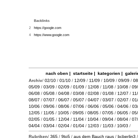
Backlinks
2
https://google.com
4
https://www.google.com
nach oben
|
startseite
|
kategorien
|
galeri
Archiv
/
02/10
/
01/10
/
12/09
/
11/09
/
10/09
/
09/09
/
08
05/09
/
03/09
/
02/09
/
01/09
/
12/08
/
11/08
/
10/08
/
09
06/08
/
05/08
/
04/08
/
03/08
/
02/08
/
01/08
/
12/07
/
11
08/07
/
07/07
/
06/07
/
05/07
/
04/07
/
03/07
/
02/07
/
01
10/06
/
09/06
/
08/06
/
07/06
/
06/06
/
05/06
/
04/06
/
03
12/05
/
11/05
/
10/05
/
09/05
/
08/05
/
07/05
/
06/05
/
05
02/05
/
01/05
/
12/04
/
11/04
/
10/04
/
09/04
/
08/04
/
07
04/04
/
03/04
/
02/04
/
01/04
/
12/03
/
11/03
/
10/03
/
Rubriken
/
365
/
9to5
/
aus dem Bauch raus
/
bcberlin3