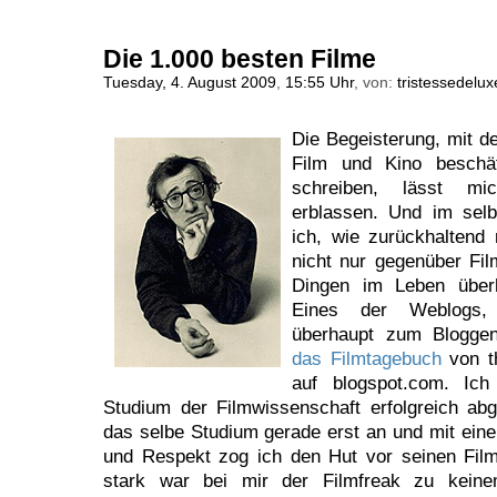
Die 1.000 besten Filme
Tuesday, 4. August 2009
,
15:55 Uhr
, von:
tristessedelux
Die Begeisterung, mit de
Film und Kino beschäf
schreiben, lässt m
erblassen. Und im sel
ich, wie zurückhaltend
nicht nur gegenüber Fil
Dingen im Leben überha
Eines der Weblogs
überhaupt zum Bloggen
das Filmtagebuch
von t
auf blogspot.com. Ich
Studium der Filmwissenschaft erfolgreich abg
das selbe Studium gerade erst an und mit ein
und Respekt zog ich den Hut vor seinen Fil
stark war bei mir der Filmfreak zu kei