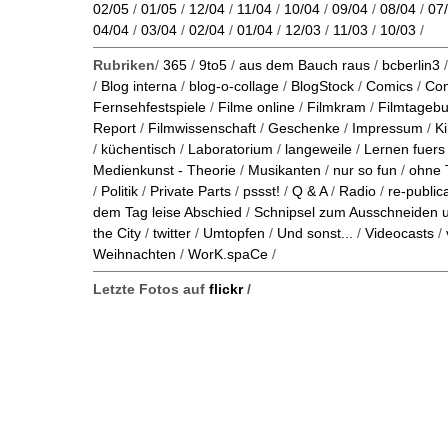
02/05
/
01/05
/
12/04
/
11/04
/
10/04
/
09/04
/
08/04
/
07
04/04
/
03/04
/
02/04
/
01/04
/
12/03
/
11/03
/
10/03
/
Rubriken
/
365
/
9to5
/
aus dem Bauch raus
/
bcberlin3
/
Blog interna
/
blog-o-collage
/
BlogStock
/
Comics
/
Co
Fernsehfestspiele
/
Filme online
/
Filmkram
/
Filmtageb
Report
/
Filmwissenschaft
/
Geschenke
/
Impressum
/
K
/
küchentisch
/
Laboratorium
/
langeweile
/
Lernen fuers
Medienkunst - Theorie
/
Musikanten
/
nur so fun
/
ohne 
/
Politik
/
Private Parts
/
pssst!
/
Q & A
/
Radio
/
re-public
dem Tag leise Abschied
/
Schnipsel zum Ausschneiden
the City
/
twitter
/
Umtopfen
/
Und sonst...
/
Videocasts
/
Weihnachten
/
WorK.spaCe
/
Letzte Fotos auf
flickr
/